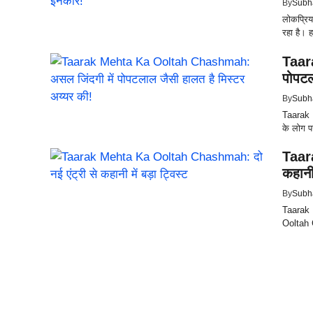
By
Subh
लोकप्रि
रहा है। ह
Taar
पोपटल
By
Subh
Taarak 
के लोग पस
Taar
कहानी 
By
Subh
Taarak 
Ooltah 