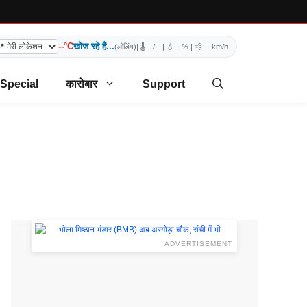
--°C
खोज रहे हैं...
(लोडिंग)
| 🌡️
--/--
| 💧
--%
| 💨
-- km/h
 Special
कारोबार
Support
ADVERTISEMENT