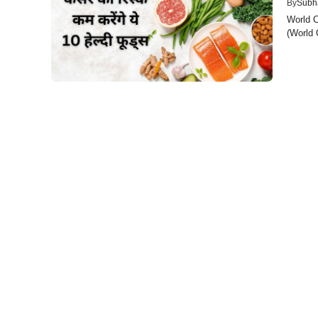
By
Subh
World C
(World 