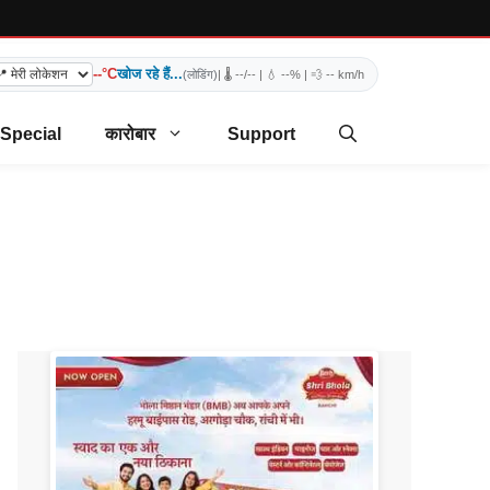
--°C
खोज रहे हैं...
(लोडिंग)
| 🌡️
--/--
| 💧
--%
| 💨
-- km/h
 Special
कारोबार
Support