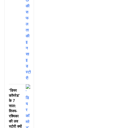
‘डियर
कॉमरेड’
के 7
साल:
विजय-
रश्मिका
की लव
स्टोरी क्यों