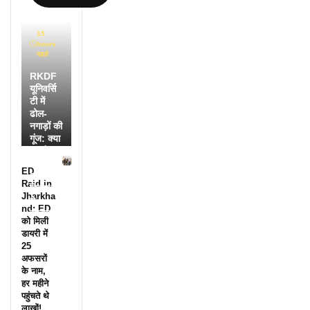
15
hours
पहले
RKDF
यूनिवर्सि
टी में
ढोल-
नगाड़ों की
गूंज: क्या
आपने
देखी
ED
आदिवासी
Raid in
दिवस की
Jharkha
ये
nd: ED
झलक?
को मिली
डायरी में
25
अफसरों
के नाम,
हर महीने
पहुंचते थे
लाखों!