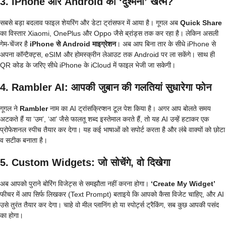
3. iPhone और Android की ‘दुश्मनी’ खत्म?
सबसे बड़ा बदलाव फाइल शेयरिंग और डेटा ट्रांसफर में आया है। गूगल अब
Quick Share
का विस्तार Xiaomi, OnePlus और Oppo जैसे ब्रांड्स तक कर रहा है। लेकिन असली
गेम-चेंजर है
iPhone से Android माइग्रेशन
। अब आप बिना तार के सीधे iPhone से
अपना कॉन्टैक्ट्स, eSIM और होमस्क्रीन लेआउट तक Android पर ला सकेंगे। साथ ही
QR कोड के जरिए सीधे iPhone के iCloud में फाइल भेजी जा सकेगी।
4. Rambler AI: आपकी जुबान की गलतियां सुधारेगा फोन
गूगल ने
Rambler
नाम का AI ट्रांसक्रिप्शन टूल पेश किया है। अगर आप बोलते समय
अटकते हैं या ‘उम’, ‘आ’ जैसे फालतू शब्द इस्तेमाल करते हैं, तो यह AI उन्हें हटाकर एक
प्रोफेशनल स्पीच तैयार कर देगा। यह कई भाषाओं को सपोर्ट करता है और लंबे वाक्यों को छोटा
व सटीक बनाता है।
5. Custom Widgets: जो सोचेंगे, वो दिखेगा
अब आपको पुराने बोरिंग विजेट्स से समझौता नहीं करना होगा।
‘Create My Widget’
फीचर में आप सिर्फ लिखकर (Text Prompt) बताइये कि आपको कैसा विजेट चाहिए, और AI
उसे तुरंत तैयार कर देगा। चाहे वो मील प्लानिंग हो या स्पोर्ट्स ट्रैकिंग, सब कुछ आपकी पसंद
का होगा।