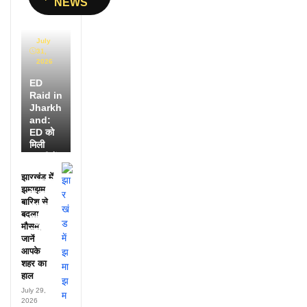
NEWS
July
31,
2026
ED
Raid in
Jharkh
and:
ED को
मिली
डायरी में
25
झारखंड में
अफसरों
झमाझम
के नाम,
बारिश से
हर महीने
बदला
पहुंचते थे
मौसम,
लाखों!
जानें
आपके
शहर का
हाल
July 29,
2026