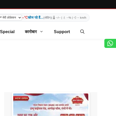
--°C
खोज रहे हैं...
(लोडिंग)
| 🌡️
--/--
| 💧
--%
| 💨
-- km/h
 Special
कारोबार
Support