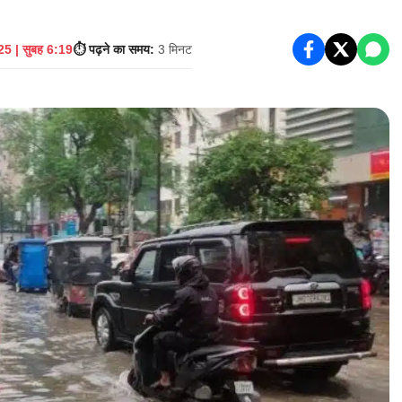
5 | सुबह 6:19
⏱️ पढ़ने का समय:
3 मिनट