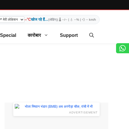
--°C
खोज रहे हैं...
(लोडिंग)
| 🌡️
--/--
| 💧
--%
| 💨
-- km/h
 Special
कारोबार
Support
ADVERTISEMENT