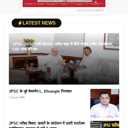
ADVERTISEMENT
LATEST NEWS
24 minutes पहले
JPSC-JSSC भर्ती घोटाला: अमित शाह से मिले सांसद मनीष जायसवाल,
CBI जांच की मांग
JPSC के पूर्व चेयरमैन L. Khiangte गिरफ्तार
2 hours पहले
JPSC परीक्षा विवाद: छात्रों के आंदोलन में उतरी स्टार्टअप