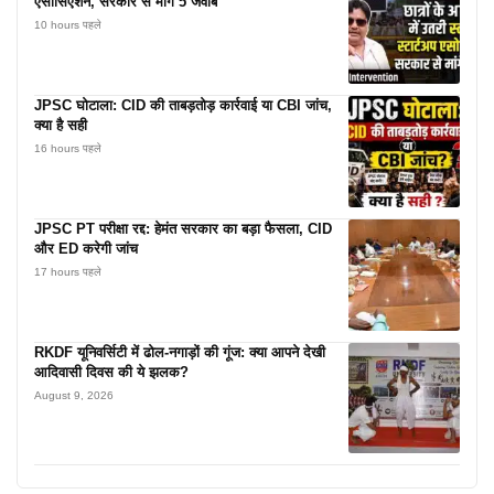
एसोसिएशन, सरकार से मांगे 5 जवाब
10 hours पहले
JPSC घोटाला: CID की ताबड़तोड़ कार्रवाई या CBI जांच,
क्या है सही
16 hours पहले
JPSC PT परीक्षा रद्द: हेमंत सरकार का बड़ा फैसला, CID
और ED करेगी जांच
17 hours पहले
RKDF यूनिवर्सिटी में ढोल-नगाड़ों की गूंज: क्या आपने देखी
आदिवासी दिवस की ये झलक?
August 9, 2026