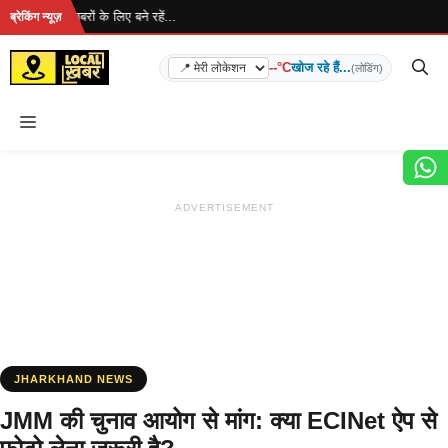
Skip
है... ताज़ा खबरों के लिए बने रहें...
ब्रेकिंग न्यूज़
to
content
--°C
खोज रहे हैं...
(लोडिंग)
Menu
ADVERTISEMENT
JHARKHAND NEWS
JMM की चुनाव आयोग से मांग: क्या ECINet ऐप से