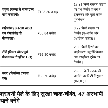
17.91 किमी ग्रामीण सड़क
पाकुड़ (तलवा से खारू टोला
का पथ निर्माण विभाग में
₹128.20 करोड़
भाया सलपानी)
ट्रांसफर और पुलों सहित
पुनर्निर्माण।
साहेबगंज (SH-18 ADB
3.72 किमी सड़क का
पथ गोपलांडीह से
₹88.84 करोड़
निर्माण (भू-अर्जन और
भोगनाडीह)
वृक्षारोपण सहित)।
2.69 किमी हिस्से का
राँची (बिरसा चौक-धुर्वा
चौड़ीकरण, ब्यूटीफिकेशन
₹36.30 करोड़
गोलचक्कर से पुलिस HQ)
और
साइकिल ट्रैक
का
निर्माण।
26.85 किमी सड़क की
चतरा (सिमरिया टण्डवा
₹33.76 करोड़
राइडिंग क्वालिटी में सुधार
पथ)
(IRQP)।
श्रावणी मेले के लिए सुरक्षा चाक-चौबंद, 47 अस्थायी
थाने बनेंगे