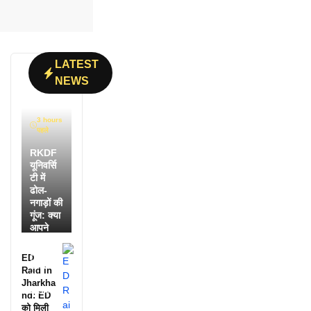
LATEST
NEWS
3 hours
पहले
RKDF
यूनिवर्सि
टी में
ढोल-
नगाड़ों की
गूंज: क्या
आपने
देखी
आदिवासी
ED
दिवस की
Raid in
ये
Jharkha
झलक?
nd: ED
को मिली