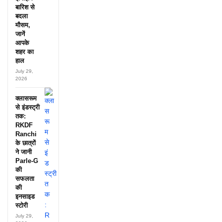
बारिश से
बदला
मौसम,
जानें
आपके
शहर का
हाल
July 29,
2026
क्लासरूम
से इंडस्ट्री
तक:
RKDF
Ranchi
के छात्रों
ने जानी
Parle-G
की
सफलता
की
इनसाइड
स्टोरी
July 29,