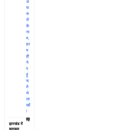
झारखंड में
झमाझम