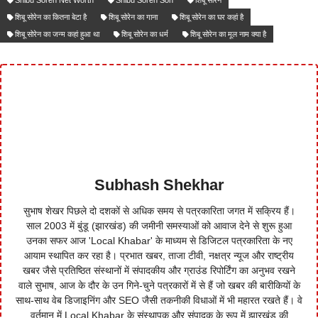
Shibu Soren Net Worth
Shibu Soren Son
शिबू सोरेन
शिबू सोरेन का कितना बेटा है
शिबू सोरेन का गाना
शिबू सोरेन का घर कहां है
शिबू सोरेन का जन्‍म कहां हुआ था
शिबू सोरेन का धर्म
शिबू सोरेन का मूल नाम क्‍या है
Subhash Shekhar
सुभाष शेखर पिछले दो दशकों से अधिक समय से पत्रकारिता जगत में सक्रिय हैं।
साल 2003 में बुंडू (झारखंड) की जमीनी समस्याओं को आवाज देने से शुरू हुआ
उनका सफर आज 'Local Khabar' के माध्यम से डिजिटल पत्रकारिता के नए
आयाम स्थापित कर रहा है। प्रभात खबर, ताजा टीवी, नक्षत्र न्यूज और राष्ट्रीय
खबर जैसे प्रतिष्ठित संस्थानों में संपादकीय और ग्राउंड रिपोर्टिंग का अनुभव रखने
वाले सुभाष, आज के दौर के उन गिने-चुने पत्रकारों में से हैं जो खबर की बारीकियों के
साथ-साथ वेब डिजाइनिंग और SEO जैसी तकनीकी विधाओं में भी महारत रखते हैं। वे
वर्तमान में Local Khabar के संस्थापक और संपादक के रूप में झारखंड की