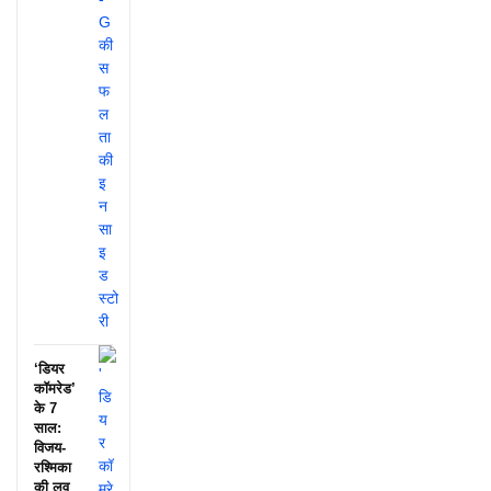
‘डियर
कॉमरेड’
के 7
साल:
विजय-
रश्मिका
की लव