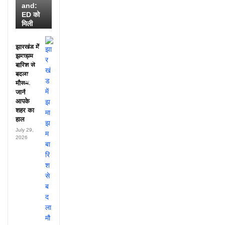
and:
ED को
मिली
डायरी में
25
झारखंड में
अफसरों
झमाझम
के नाम,
बारिश से
हर महीने
बदला
पहुंचते थे
मौसम,
लाखों!
जानें
आपके
शहर का
हाल
July 29,
2026