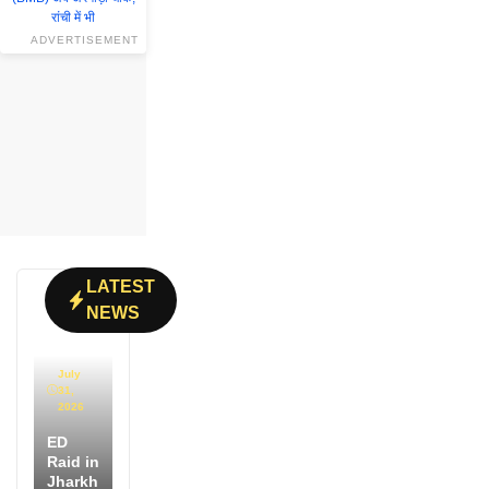
ADVERTISEMENT
LATEST
NEWS
July
31,
2026
ED
Raid in
Jharkh