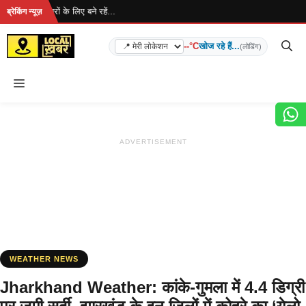
Skip
है... ताज़ा खबरों के लिए बने रहें...
ब्रेकिंग न्यूज़
to
content
--°C
खोज रहे हैं...
(लोडिंग)
Menu
ADVERTISEMENT
WEATHER NEWS
Jharkhand Weather: कांके-गुमला में 4.4 डिग्री