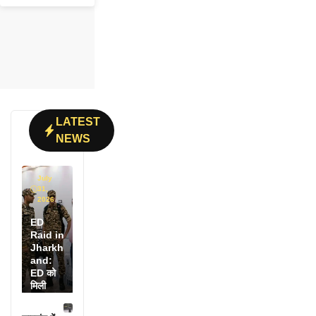
LATEST
NEWS
July
31,
2026
ED
Raid in
Jharkh
and:
ED को
मिली
डायरी में
25