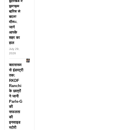
झारखंड में
अफसरों
झमाझम
के नाम,
बारिश से
हर महीने
बदला
पहुंचते थे
मौसम,
लाखों!
जानें
आपके
शहर का
हाल
July 29,
2026
क्लासरूम
से इंडस्ट्री
तक:
RKDF
Ranchi
के छात्रों
ने जानी
Parle-G
की
सफलता
की
इनसाइड
स्टोरी