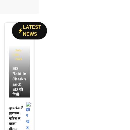
LATEST
NEWS
July
31,
2026
ED
Raid in
Jharkh
and:
ED को
मिली
डायरी में
25
झारखंड में
अफसरों
झमाझम
के नाम,
बारिश से
हर महीने
बदला
पहुंचते थे
मौसम,