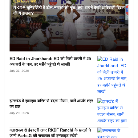
20 hours पहले
RKDF यूनिवर्सिटी में ढोल-नगाड़ों की गूंज: क्या आपने देखी आदिवासी दिवस
की ये झलक?
ED Raid in Jharkhand: ED को मिली डायरी में 25
अफसरों के नाम, हर महीने पहुंचते थे लाखों!
July 31, 2026
झारखंड में झमाझम बारिश से बदला मौसम, जानें आपके शहर
का हाल
July 29, 2026
क्लासरूम से इंडस्ट्री तक: RKDF Ranchi के छात्रों ने
जानी Parle-G की सफलता की इनसाइड स्टोरी