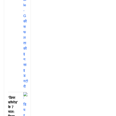
‘डियर
कॉमरेड’
के 7
साल: