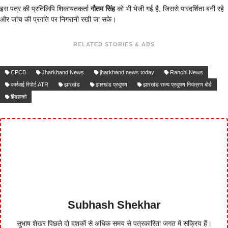
इस पत्र की प्रतिलिपि शिकायतकर्ता
गौतम सिंह
को भी भेजी गई है, जिससे पारदर्शिता बनी रहे
और जांच की प्रगति पर निगरानी रखी जा सके।
RELATED STORIES & ADS
CPCB
Jharkhand News
jharkhand news today
Ranchi News
कार्रवाई रिपोर्ट ATR
झारखंड
झारखंड प्रदूषण
झारखंड राज्य प्रदूषण नियंत्रण बोर्ड
हिंडाल्‍को
Subhash Shekhar
सुभाष शेखर पिछले दो दशकों से अधिक समय से पत्रकारिता जगत में सक्रिय हैं।