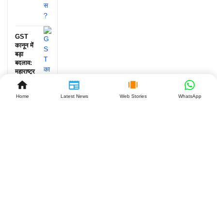
GST
कानून में
बड़ा
बदलाव:
महाराष्ट्र
के बाद
झारखंड
Home
Latest News
Web Stories
WhatsApp
बनेगा
दूसरा
राज्य,
व्यापारियों
को क्या
मिलेगा
बड़ा
फायदा?
July 27,
2026