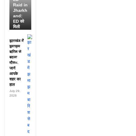
Raid in
Jharkh
and:
ED को
मिली
डायरी में
25
झारखंड में
अफसरों
झमाझम
के नाम,
बारिश से
हर महीने
बदला
पहुंचते थे
मौसम,
लाखों!
जानें
आपके
शहर का
हाल
July 29,
2026