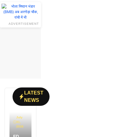
ADVERTISEMENT
LATEST
NEWS
July
31,
2026
ED