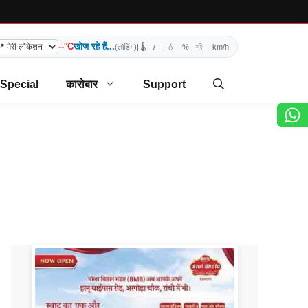
--°C
खोज रहे हैं...
(लोडिंग)
| 🌡️
--/--
| 💧
--%
| 💨
-- km/h
 Special
कारोबार
Support