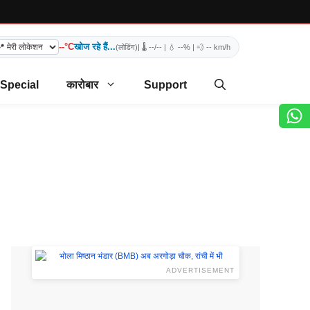
--°C
खोज रहे हैं...
(लोडिंग)
| 🌡️
--/--
| 💧
--%
| 💨
-- km/h
 Special
कारोबार
Support
ADVERTISEMENT