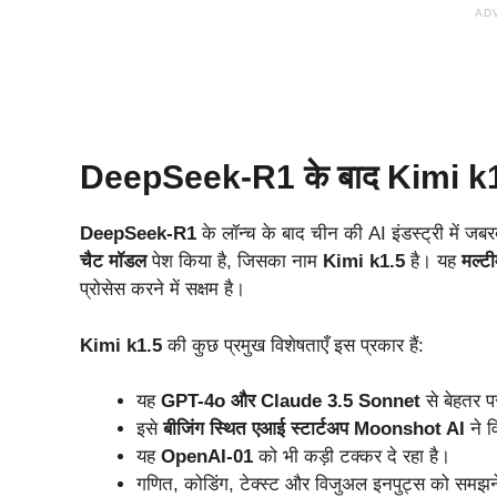
AD
DeepSeek-R1 के बाद Kimi k
DeepSeek-R1
के लॉन्च के बाद चीन की AI इंडस्ट्री में
चैट मॉडल
पेश किया है, जिसका नाम
Kimi k1.5
है। यह
मल्ट
प्रोसेस करने में सक्षम है।
Kimi k1.5
की कुछ प्रमुख विशेषताएँ इस प्रकार हैं:
यह
GPT-4o और Claude 3.5 Sonnet
से बेहतर पर
इसे
बीजिंग स्थित एआई स्टार्टअप Moonshot AI
ने व
यह
OpenAI-01
को भी कड़ी टक्कर दे रहा है।
गणित, कोडिंग, टेक्स्ट और विजुअल इनपुट्स को समझने 