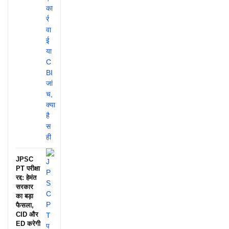
JPSC
PT परीक्षा
रद्द: हेमंत
सरकार
का बड़ा
फैसला,
CID और
ED करेगी