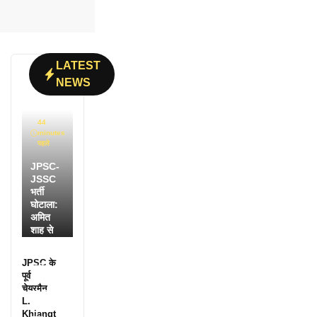
LATEST
NEWS
44
minutes
पहले
JPSC-
JSSC
भर्ती
घोटाला:
अमित
शाह से
मिले
सांसद
JPSC के
मनीष
पूर्व
जायसवा
चेयरमैन
ल, CBI
L.
जांच की
Khiangt