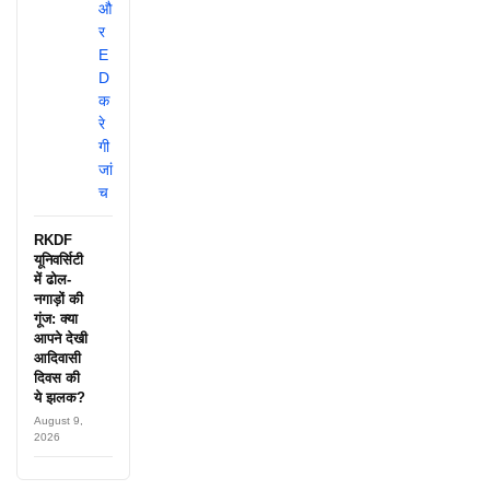
RKDF
यूनिवर्सिटी
में ढोल-
नगाड़ों की
गूंज: क्या
आपने देखी
आदिवासी
दिवस की
ये झलक?
August 9,
2026