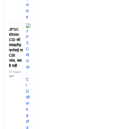
JPSC
घोटाला:
CID की
ताबड़तोड़
कार्रवाई या
CBI
जांच, क्या
है सही
17 hours
पहले