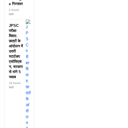
मांग
e गिरफ्तार
2 hours
पहले
JPSC
परीक्षा
विवाद:
छात्रों के
आंदोलन में
उतरी
स्टार्टअप
एसोसिएश
न, सरकार
से मांगे 5
जवाब
10 hours
पहले