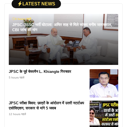
LATEST NEWS
3 hours पहले
JPSC-JSSC भर्ती घोटाला: अमित शाह से मिले सांसद मनीष जायसवाल,
CBI जांच की मांग
JPSC के पूर्व चेयरमैन L. Khiangte गिरफ्तार
5 hours पहले
JPSC परीक्षा विवाद: छात्रों के आंदोलन में उतरी स्टार्टअप
एसोसिएशन, सरकार से मांगे 5 जवाब
12 hours पहले