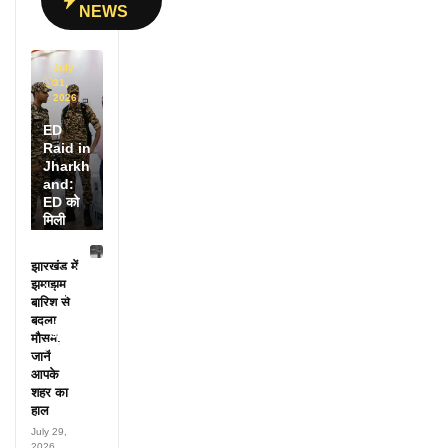
NEWS
July
31,
2026
ED
Raid in
Jharkh
and:
ED को
मिली
डायरी में
25
झारखंड में
अफसरों
झमाझम
के नाम,
बारिश से
हर महीने
बदला
पहुंचते थे
मौसम,
लाखों!
जानें
आपके
शहर का
हाल
July 29,
2026