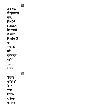
क्लासरूम
से इंडस्ट्री
तक:
RKDF
Ranchi
के छात्रों
ने जानी
Parle-G
की
सफलता
की
इनसाइड
स्टोरी
July 29,
2026
‘डियर
कॉमरेड’
के 7
साल:
विजय-
रश्मिका
की लव