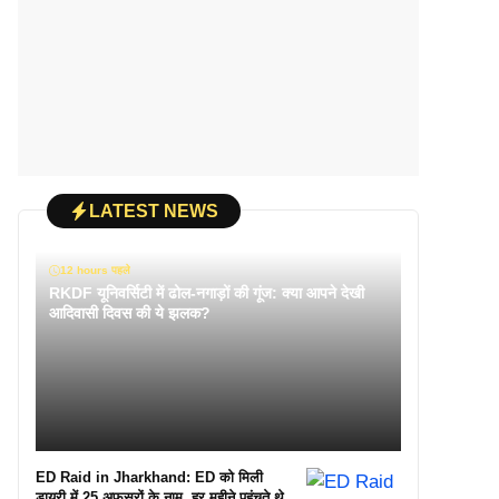
LATEST NEWS
12 hours पहले
RKDF यूनिवर्सिटी में ढोल-नगाड़ों की गूंज: क्या आपने देखी
आदिवासी दिवस की ये झलक?
ED Raid in Jharkhand: ED को मिली
डायरी में 25 अफसरों के नाम, हर महीने पहुंचते थे