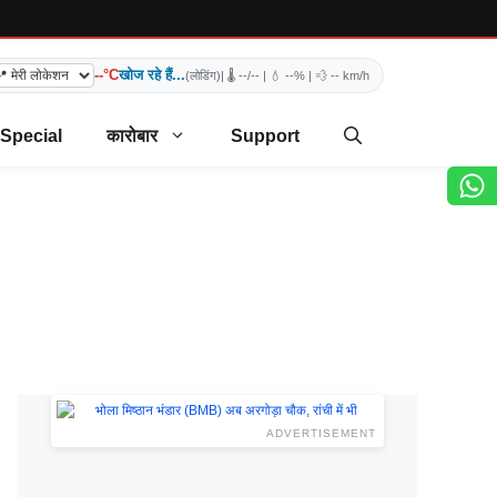
--°C
खोज रहे हैं...
(लोडिंग)
| 🌡️
--/--
| 💧
--%
| 💨
-- km/h
 Special
कारोबार
Support
ADVERTISEMENT