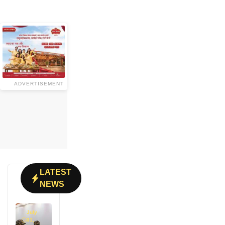
ADVERTISEMENT
LATEST
NEWS
July
31,