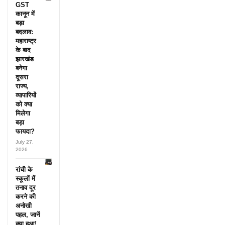
GST
कानून में
बड़ा
बदलाव:
महाराष्ट्र
के बाद
झारखंड
बनेगा
दूसरा
राज्य,
व्यापारियों
को क्या
मिलेगा
बड़ा
फायदा?
July 27,
2026
रांची के
स्कूलों में
तनाव दूर
करने की
अनोखी
पहल, जानें
क्या हुआ!