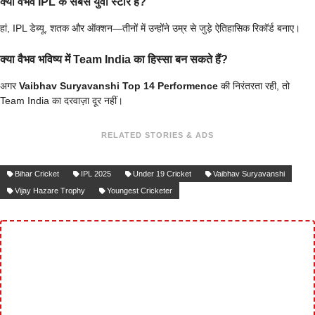
क्या वैभव IPL के सबसे युवा स्टार हैं?
हां, IPL डेब्यू, शतक और ऑक्शन—तीनों में उन्होंने उम्र से जुड़े ऐतिहासिक रिकॉर्ड बनाए।
क्या वैभव भविष्य में Team India का हिस्सा बन सकते हैं?
अगर
Vaibhav Suryavanshi Top 14 Performence
की निरंतरता रही, तो
Team India का दरवाज़ा दूर नहीं।
RELATED STORIES & ADS
Bihar Cricket
IPL 2025
Under 19 Cricket
Vaibhav Suryavanshi
Vijay Hazare Trophy
Youngest Cricketer