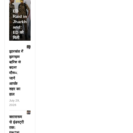
2026
ED
Raid in
Jharkh
and:
ED को
मिली
डायरी में
25
झारखंड में
अफसरों
झमाझम
के नाम,
बारिश से
हर महीने
बदला
पहुंचते थे
मौसम,
लाखों!
जानें
आपके
शहर का
हाल
July 29,
2026
क्लासरूम
से इंडस्ट्री
तक:
RKDF