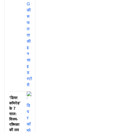
‘डियर
कॉमरेड’
के 7
साल:
विजय-
रश्मिका
की लव