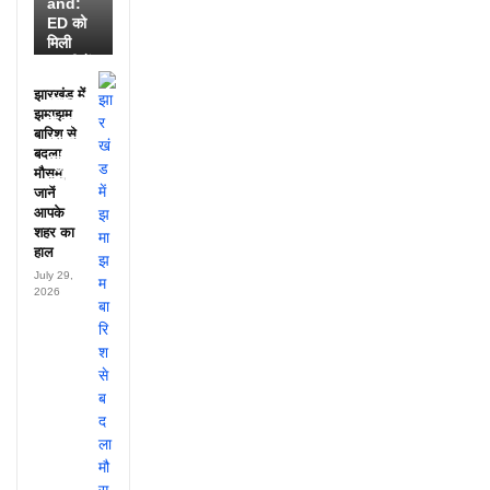
and:
ED को
मिली
डायरी में
25
झारखंड में
अफसरों
झमाझम
के नाम,
बारिश से
हर महीने
बदला
पहुंचते थे
मौसम,
लाखों!
जानें
आपके
शहर का
हाल
July 29,
2026