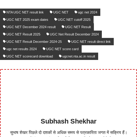
NTA UGC NET result link
UGC NET
ugc net 2024
UGC NET 2025 exam dates
UGC NET cutoff 2025
UGC NET December 2024 result
UGC NET Result
UGC NET Result 2025
UGC Net Result December 2024
UGC NET Result December 2024-25
UGC NET result direct link
ugc net results 2024
UGC NET score card
UGC NET scorecard download
ugcnet.nta.ac.in result
Subhash Shekhar
सुभाष शेखर पिछले दो दशकों से अधिक समय से पत्रकारिता जगत में सक्रिय हैं।