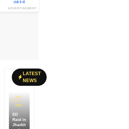
ADVERTISEMENT
LATEST
NEWS
July
31,
2026
ED
Raid in
Jharkh