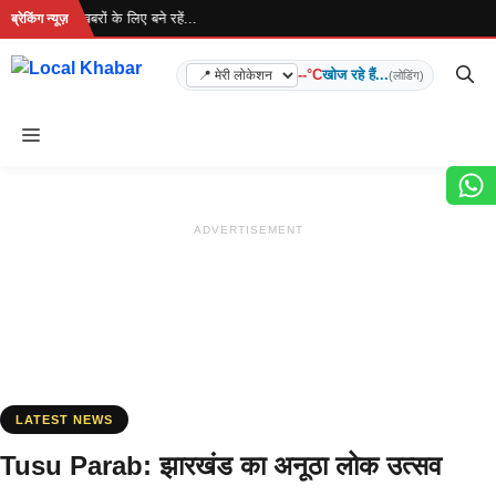
Skip
 है... ताज़ा खबरों के लिए बने रहें...
ब्रेकिंग न्यूज़
to
content
--°C
खोज रहे हैं...
(लोडिंग)
Menu
ADVERTISEMENT
LATEST NEWS
Tusu Parab: झारखंड का अनूठा लोक उत्सव