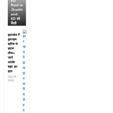
ED
Raid in
Jharkh
and:
ED को
मिली
डायरी में
25
झारखंड में
अफसरों
झमाझम
के नाम,
बारिश से
हर महीने
बदला
पहुंचते थे
मौसम,
लाखों!
जानें
आपके
शहर का
हाल
July 29,
2026