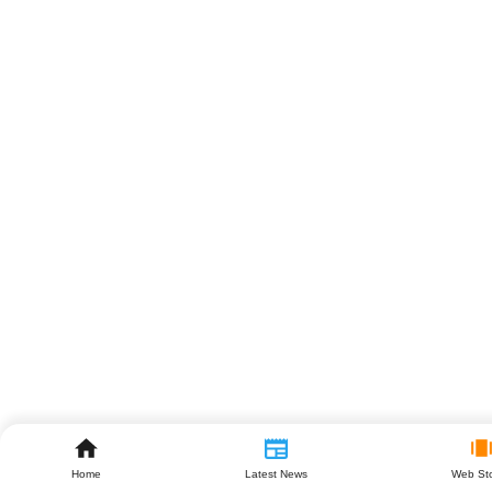
Home
Latest News
Web Sto