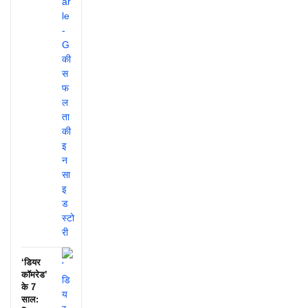
‘डियर
कॉमरेड’
के 7
साल: