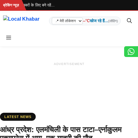
Skip
 है... ताज़ा खबरों के लिए बने रहें...
ब्रेकिंग न्यूज़
to
content
--°C
खोज रहे हैं...
(लोडिंग)
Menu
ADVERTISEMENT
LATEST NEWS
आंध्र प्रदेश: एलमंचिली के पास टाटा–एर्नाकुलम