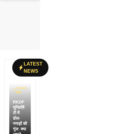
LATEST
NEWS
2 hours
पहले
RKDF
यूनिवर्सि
टी में
ढोल-
नगाड़ों की
गूंज: क्या