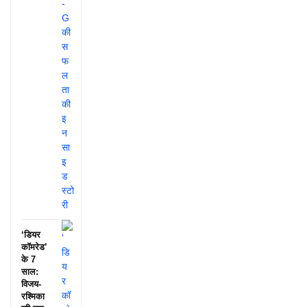
‘डियर
कॉमरेड’
के 7
साल:
विजय-
रश्मिका