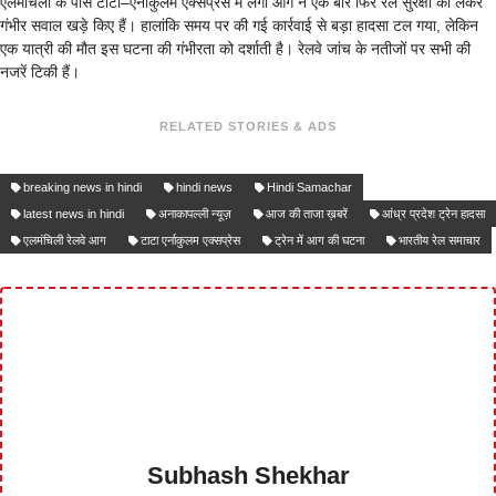
एलमंचिली के पास टाटा–एर्नाकुलम एक्सप्रेस में लगी आग ने एक बार फिर रेल सुरक्षा को लेकर
गंभीर सवाल खड़े किए हैं। हालांकि समय पर की गई कार्रवाई से बड़ा हादसा टल गया, लेकिन
एक यात्री की मौत इस घटना की गंभीरता को दर्शाती है। रेलवे जांच के नतीजों पर सभी की
नजरें टिकी हैं।
RELATED STORIES & ADS
breaking news in hindi
hindi news
Hindi Samachar
latest news in hindi
अनाकापल्ली न्यूज़
आज की ताजा ख़बरें
आंध्र प्रदेश ट्रेन हादसा
एलमंचिली रेलवे आग
टाटा एर्नाकुलम एक्सप्रेस
ट्रेन में आग की घटना
भारतीय रेल समाचार
Subhash Shekhar