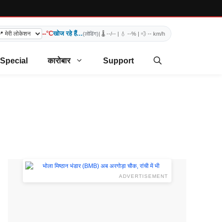
--°C
खोज रहे हैं...
(लोडिंग)
| 🌡️
--/--
| 💧
--%
| 💨
-- km/h
 Special
कारोबार
Support
ADVERTISEMENT