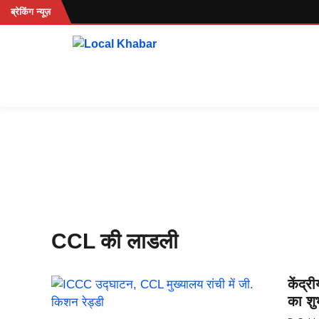
Skip
 रहें...
ब्रेकिंग न्यूज़
to
content
CCL की लाडली
केंद्र
का श