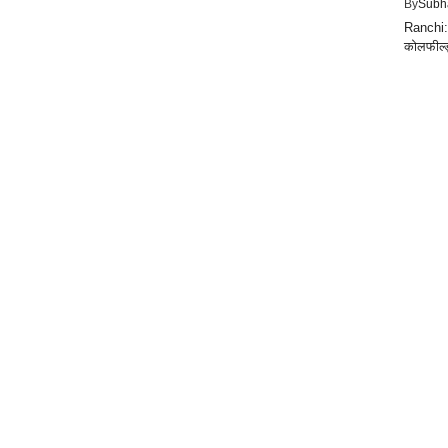
By
Subh
Ranchi: 
कोलफील्ड