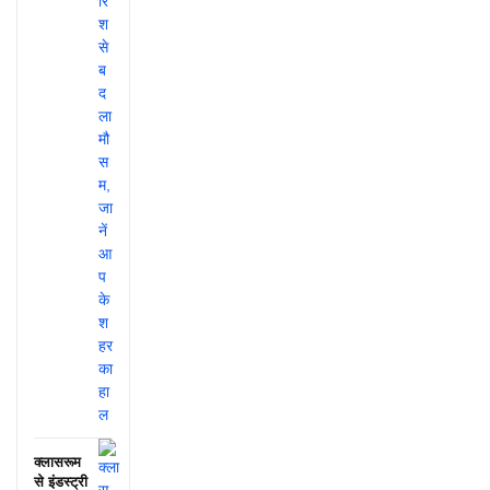
क्लासरूम
से इंडस्ट्री