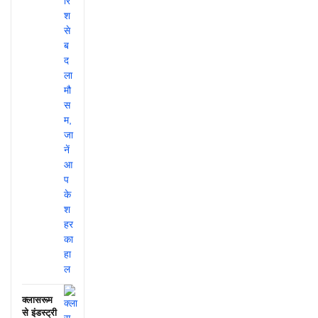
क्लासरूम
से इंडस्ट्री