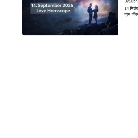
By
Subh
14 सितंब
प्रेम जीवन