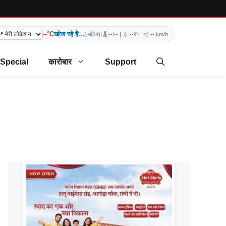
--°C
खोज रहे हैं...
(लोडिंग)
| 🌡️
--/--
| 💧
--%
| 💨
-- km/h
 Special
कारोबार
Support