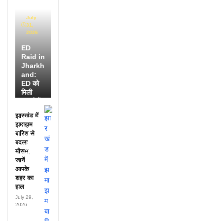
July
31,
2026
ED
Raid in
Jharkh
and:
ED को
मिली
डायरी में
25
झारखंड में
अफसरों
झमाझम
के नाम,
बारिश से
हर महीने
बदला
पहुंचते थे
मौसम,
लाखों!
जानें
आपके
शहर का
हाल
July 29,
2026