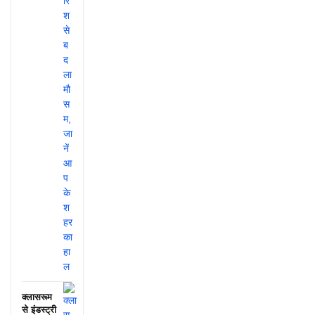
क्लासरूम
से इंडस्ट्री