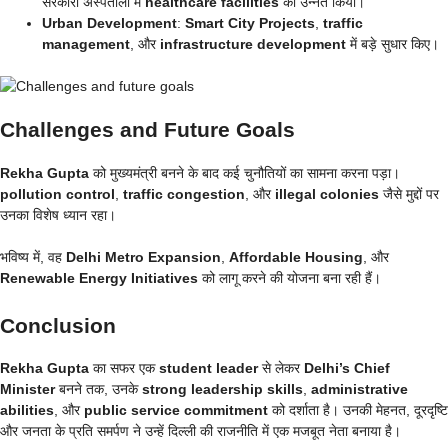
सरकारी अस्पतालों में
healthcare facilities
को उन्नत किया।
Urban Development
:
Smart City Projects
,
traffic
management
, और
infrastructure development
में बड़े सुधार किए।
Challenges and Future Goals
Rekha Gupta
को मुख्यमंत्री बनने के बाद कई चुनौतियों का सामना करना पड़ा।
pollution control
,
traffic congestion
, और
illegal colonies
जैसे मुद्दों पर
उनका विशेष ध्यान रहा।
भविष्य में, वह
Delhi Metro Expansion
,
Affordable Housing
, और
Renewable Energy Initiatives
को लागू करने की योजना बना रही हैं।
Conclusion
Rekha Gupta
का सफर एक
student leader
से लेकर
Delhi’s Chief
Minister
बनने तक, उनके
strong leadership skills
,
administrative
abilities
, और
public service commitment
को दर्शाता है। उनकी मेहनत, दूरदृष्टि
और जनता के प्रति समर्पण ने उन्हें दिल्ली की राजनीति में एक मजबूत नेता बनाया है।