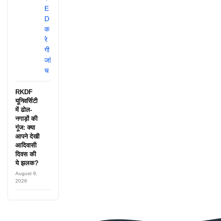
RKDF
यूनिवर्सिटी
में ढोल-
नगाड़ों की
गूंज: क्या
आपने देखी
आदिवासी
दिवस की
ये झलक?
August 9,
2026