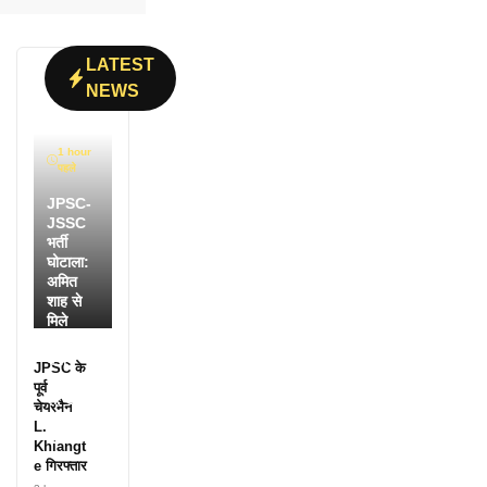
LATEST
NEWS
1 hour
पहले
JPSC-
JSSC
भर्ती
घोटाला:
अमित
शाह से
मिले
सांसद
मनीष
JPSC के
जायसवा
पूर्व
ल, CBI
चेयरमैन
जांच की
L.
मांग
Khiangt
e गिरफ्तार