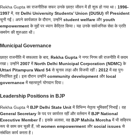
Rekha Gupta का राजनीतिक सफर उनके छात्र जीवन में ही शुरू हो गया था।
1996-
1997
में, वह
Delhi University Students’ Union (DUSU)
की
President
चुनी गईं। अपने कार्यकाल के दौरान, उन्होंने
student welfare
और
youth
empowerment
के मुद्दों पर ध्यान केंद्रित किया। यह उनके सार्वजनिक सेवा के प्रति
समर्पण की शुरुआत थी।
Municipal Governance
छात्र राजनीति में सफलता के बाद,
Rekha Gupta
ने नगर निगम की राजनीति में कदम
रखा। उन्होंने
2007
में
North Delhi Municipal Corporation (NDMC)
के
Uttari Pitampura Ward 54
से चुनाव लड़ा और विजयी रहीं।
2012
में वह पुनः
निर्वाचित हुईं। इस दौरान उन्होंने
community development
और
local
governance
में महत्वपूर्ण योगदान दिया।
Leadership Positions in BJP
Rekha Gupta ने
BJP Delhi State Unit
में विभिन्न नेतृत्व भूमिकाएँ निभाईं। वह
General Secretary
के पद पर कार्यरत रहीं और वर्तमान में
BJP National
Executive Member
हैं। इसके अलावा, वह
BJP Mahila Morcha
में भी सक्रिय
रूप से काम कर चुकी हैं, जो
women empowerment
और
social issues
से
संबंधित कार्य करता है।