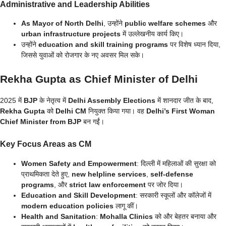
Administrative and Leadership Abilities
As Mayor of North Delhi
, उन्होंने
public welfare schemes
और
urban infrastructure projects
में उल्लेखनीय कार्य किए।
उन्होंने
education and skill training programs
पर विशेष ध्यान दिया,
जिससे युवाओं को रोजगार के नए अवसर मिल सके।
Rekha Gupta as Chief Minister of Delhi
2025 में
BJP
के नेतृत्व में
Delhi Assembly Elections
में शानदार जीत के बाद,
Rekha Gupta
को
Delhi CM
नियुक्त किया गया। वह
Delhi’s First Woman
Chief Minister from BJP
बन गईं।
Key Focus Areas as CM
Women Safety and Empowerment
: दिल्ली में महिलाओं की सुरक्षा को
प्राथमिकता देते हुए,
new helpline services
,
self-defense
programs
, और
strict law enforcement
पर जोर दिया।
Education and Skill Development
: सरकारी स्कूलों और कॉलेजों में
modern education policies
लागू कीं।
Health and Sanitation
:
Mohalla Clinics
को और बेहतर बनाया और