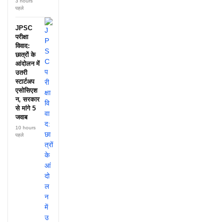
3 hours
पहले
JPSC
परीक्षा
विवाद:
छात्रों के
आंदोलन में
उतरी
स्टार्टअप
एसोसिएश
न, सरकार
से मांगे 5
जवाब
10 hours
पहले