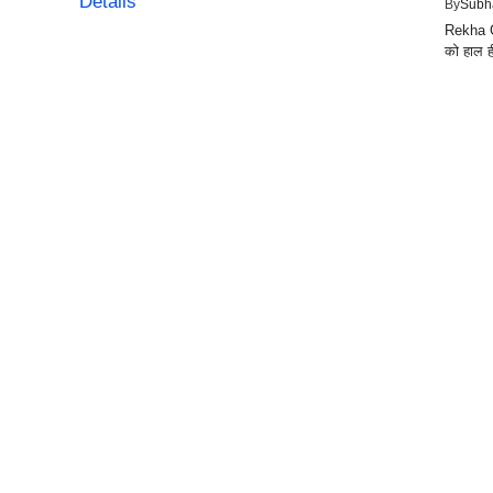
By
Subh
Rekha G
को हाल ही