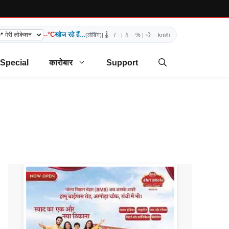
--°C
खोज रहे हैं...
(लोडिंग)
| 🌡️
--/--
| 💧
--%
| 💨
-- km/h
 Special
कारोबार
Support