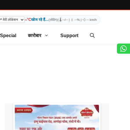
--°C
खोज रहे हैं...
(लोडिंग)
| 🌡️
--/--
| 💧
--%
| 💨
-- km/h
 Special
कारोबार
Support