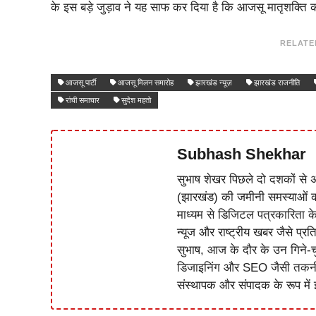
के इस बड़े जुड़ाव ने यह साफ कर दिया है कि आजसू मातृशक्ति क
RELATE
आजसू पार्टी
आजसू मिलन समारोह
झारखंड न्यूज़
झारखंड राजनीति
रांची समाचार
सुदेश महतो
Subhash Shekhar
सुभाष शेखर पिछले दो दशकों से अ
(झारखंड) की जमीनी समस्याओं 
माध्यम से डिजिटल पत्रकारिता क
न्यूज और राष्ट्रीय खबर जैसे प्रति
सुभाष, आज के दौर के उन गिने-चुन
डिजाइनिंग और SEO जैसी तकनीकी 
संस्थापक और संपादक के रूप में झ