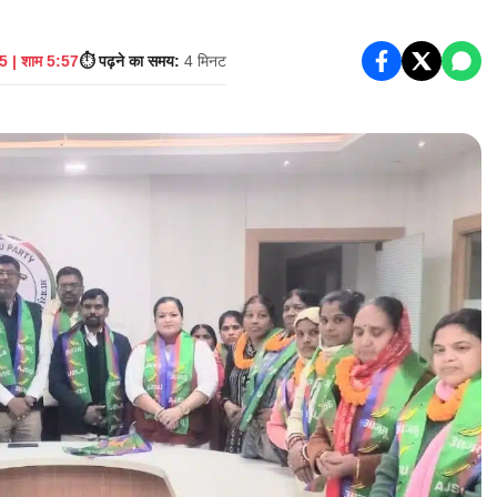
 | शाम 5:57
⏱️ पढ़ने का समय:
4 मिनट