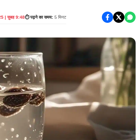
5 | सुबह 9:48
⏱️ पढ़ने का समय:
5 मिनट