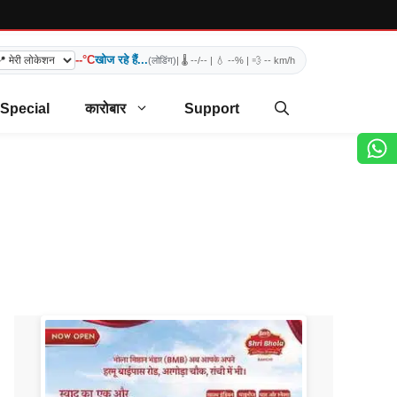
--°C
खोज रहे हैं...
(लोडिंग)
| 🌡️
--/--
| 💧
--%
| 💨
-- km/h
 Special
कारोबार
Support