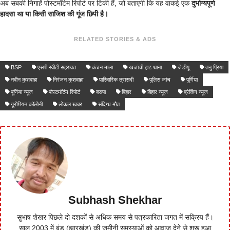
अब सबकी निगाहें पोस्टमॉर्टम रिपोर्ट पर टिकी हैं, जो बताएगी कि यह वाकई एक
दुर्भाग्यपूर्ण
हादसा था या किसी साजिश की गूंज छिपी है।
RELATED STORIES & ADS
BSP
एसपी स्वीटी सहरावत
कंचन माला
खजांची हाट थाना
जेडीयू
तनु प्रिया
नवीन कुशवाहा
निरंजन कुशवाहा
पारिवारिक त्रासदी
पुलिस जांच
पूर्णिया
पूर्णिया न्यूज
पोस्टमॉर्टम रिपोर्ट
बसपा
बिहार
बिहार न्यूज
ब्रेकिंग न्यूज
यूरोपियन कॉलोनी
लोकल खबर
संदिग्ध मौत
Subhash Shekhar
सुभाष शेखर पिछले दो दशकों से अधिक समय से पत्रकारिता जगत में सक्रिय हैं।
साल 2003 में बुंडू (झारखंड) की जमीनी समस्याओं को आवाज देने से शुरू हुआ