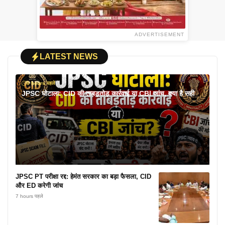
ADVERTISEMENT
LATEST NEWS
6 hours पहले
JPSC घोटाला: CID की ताबड़तोड़ कार्रवाई या CBI जांच, क्या है सही
JPSC PT परीक्षा रद्द: हेमंत सरकार का बड़ा फैसला, CID
और ED करेगी जांच
7 hours पहले