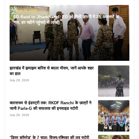
July 31, 2026
ED Raid in Jharkhand: ED को मिली डायरी में 25 अफसरों के
नाम, हर महीने पहुंचते थे लाखों!
झारखंड में झमाझम बारिश से बदला मौसम, जानें आपके शहर
का हाल
July 29, 2026
क्लासरूम से इंडस्ट्री तक: RKDF Ranchi के छात्रों ने
जानी Parle-G की सफलता की इनसाइड स्टोरी
July 29, 2026
‘डियर कॉमरेड’ के 7 साल: विजय-रश्मिका की लव स्टोरी