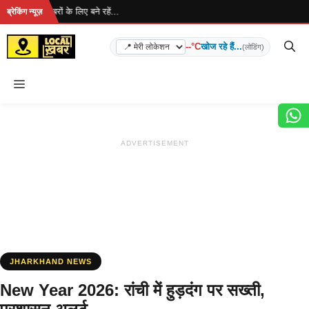
Skip
ै... ताज़ा खबरों के लिए बने रहें...
ब्रेकिंग न्यूज़
to
content
--°C
खोज रहे हैं...
(लोडिंग)
Menu
ADVERTISEMENT
JHARKHAND NEWS
New Year 2026: रांची में हुड़दंग पर सख्ती,