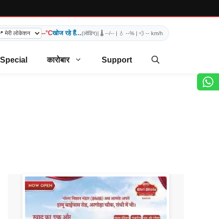
--°C
खोज रहे हैं...
(लोडिंग)
| 🌡️
--/--
| 💧
--%
| 💨
-- km/h
 Special
कारोबार
Support