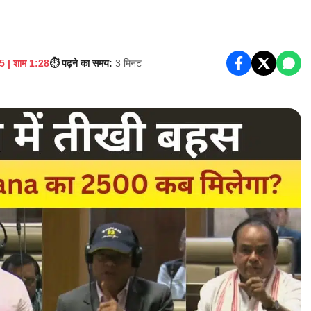
 | शाम 1:28
⏱️ पढ़ने का समय:
3 मिनट