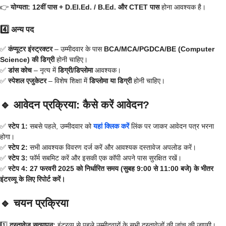
👉
योग्यता:
12वीं पास + D.El.Ed. / B.Ed. और CTET पास
होना आवश्यक है।
4️⃣ अन्य पद
✅
कंप्यूटर इंस्ट्रक्टर
– उम्मीदवार के पास
BCA/MCA/PGDCA/BE (Computer
Science) की डिग्री
होनी चाहिए।
✅
डांस कोच
– नृत्य में
डिग्री/डिप्लोमा
आवश्यक।
✅
स्पेशल एजुकेटर
– विशेष शिक्षा में
डिप्लोमा या डिग्री
होनी चाहिए।
🔹 आवेदन प्रक्रिया: कैसे करें आवेदन?
✅
स्टेप 1:
सबसे पहले, उम्मीदवार को
यहां क्लिक करें
लिंक पर जाकर आवेदन पत्र भरना
होगा।
✅
स्टेप 2:
सभी आवश्यक विवरण दर्ज करें और आवश्यक दस्तावेज अपलोड करें।
✅
स्टेप 3:
फॉर्म सबमिट करें और इसकी एक कॉपी अपने पास सुरक्षित रखें।
✅
स्टेप 4:
27 फरवरी 2025 को निर्धारित समय (सुबह 9:00 से 11:00 बजे) के भीतर
इंटरव्यू के लिए रिपोर्ट करें।
🔹 चयन प्रक्रिया
1️⃣
दस्तावेज़ सत्यापन:
इंटरव्यू से पहले उम्मीदवारों के सभी दस्तावेज़ों की जांच की जाएगी।