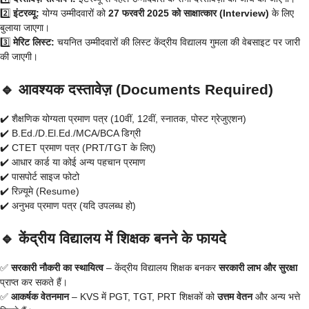
2️⃣
इंटरव्यू:
योग्य उम्मीदवारों को
27 फरवरी 2025 को साक्षात्कार (Interview)
के लिए
बुलाया जाएगा।
3️⃣
मेरिट लिस्ट:
चयनित उम्मीदवारों की लिस्ट केंद्रीय विद्यालय गुमला की वेबसाइट पर जारी
की जाएगी।
🔹 आवश्यक दस्तावेज़ (Documents Required)
✔️ शैक्षणिक योग्यता प्रमाण पत्र (10वीं, 12वीं, स्नातक, पोस्ट ग्रेजुएशन)
✔️ B.Ed./D.El.Ed./MCA/BCA डिग्री
✔️ CTET प्रमाण पत्र (PRT/TGT के लिए)
✔️ आधार कार्ड या कोई अन्य पहचान प्रमाण
✔️ पासपोर्ट साइज फोटो
✔️ रिज़्यूमे (Resume)
✔️ अनुभव प्रमाण पत्र (यदि उपलब्ध हो)
🔹 केंद्रीय विद्यालय में शिक्षक बनने के फायदे
✅
सरकारी नौकरी का स्थायित्व
– केंद्रीय विद्यालय शिक्षक बनकर
सरकारी लाभ और सुरक्षा
प्राप्त कर सकते हैं।
✅
आकर्षक वेतनमान
– KVS में PGT, TGT, PRT शिक्षकों को
उत्तम वेतन
और अन्य भत्ते