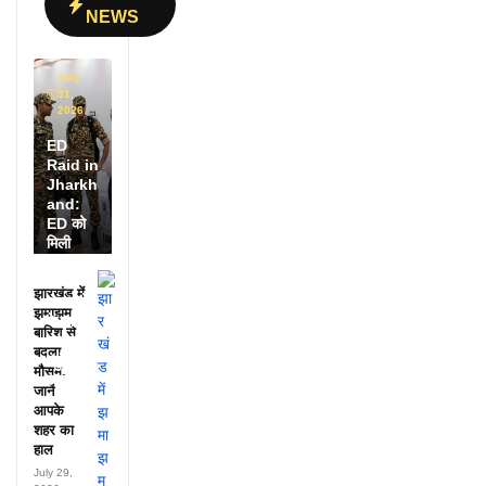
NEWS
July
31,
2026
ED
Raid in
Jharkh
and:
ED को
मिली
डायरी में
25
झारखंड में
अफसरों
झमाझम
के नाम,
बारिश से
हर महीने
बदला
पहुंचते थे
मौसम,
लाखों!
जानें
आपके
शहर का
हाल
July 29,