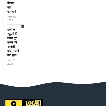
मिलेगा
बड़ा
फायदा?
July 27,
2026
रांची के
स्कूलों में
तनाव दूर
करने की
अनोखी
पहल, जानें
क्या हुआ!
July 25,
2026