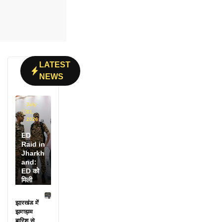
LATEST
NEWS
July
31,
2026
ED
Raid in
Jharkh
and:
ED को
मिली
डायरी में
25
झारखंड में
अफसरों
झमाझम
के नाम,
बारिश से