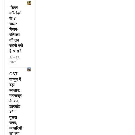
‘डियर
कॉमरेड’
के 7
साल:
विजय-
रश्मिका
की लव
स्टोरी क्यों
है खास?
July 27,
2026
GST
कानून में
बड़ा
बदलाव:
महाराष्ट्र
के बाद
झारखंड
बनेगा
दूसरा
राज्य,
व्यापारियों
को क्या