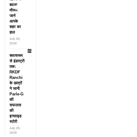
हर महीने
बदला
पहुंचते थे
मौसम,
लाखों!
जानें
आपके
शहर का
हाल
July 29,
2026
क्लासरूम
से इंडस्ट्री
तक:
RKDF
Ranchi
के छात्रों
ने जानी
Parle-G
की
सफलता
की
इनसाइड
स्टोरी
July 29,
2026