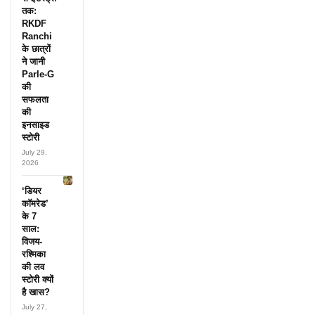
तक:
RKDF
Ranchi
के छात्रों
ने जानी
Parle-G
की
सफलता
की
इनसाइड
स्टोरी
July 29,
2026
‘डियर
कॉमरेड’
के 7
साल:
विजय-
रश्मिका
की लव
स्टोरी क्यों
है खास?
July 27,