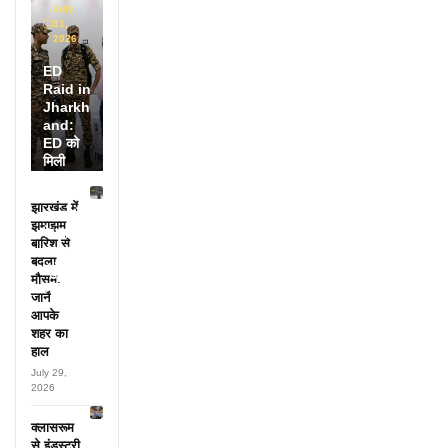
July
31,
2026
ED
Raid in
Jharkh
and:
ED को
मिली
डायरी में
25
झारखंड में
अफसरों
झमाझम
के नाम,
बारिश से
हर महीने
बदला
पहुंचते थे
मौसम,
लाखों!
जानें
आपके
शहर का
हाल
July 29,
2026
क्लासरूम
से इंडस्ट्री