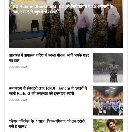
July 31, 2026
ED Raid in Jharkhand: ED को मिली डायरी में 25 अफसरों के
नाम, हर महीने पहुंचते थे लाखों!
झारखंड में झमाझम बारिश से बदला मौसम, जानें आपके शहर
का हाल
July 29, 2026
क्लासरूम से इंडस्ट्री तक: RKDF Ranchi के छात्रों ने
जानी Parle-G की सफलता की इनसाइड स्टोरी
July 29, 2026
‘डियर कॉमरेड’ के 7 साल: विजय-रश्मिका की लव स्टोरी
क्यों है खास?