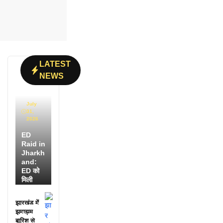
LATEST
NEWS
July
31,
2026
ED
Raid in
Jharkh
and:
ED को
मिली
डायरी में
25
झारखंड में
अफसरों
झमाझम
के नाम,
बारिश से