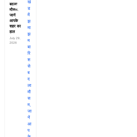
हर महीने
बदला
पहुंचते थे
मौसम,
लाखों!
जानें
आपके
शहर का
हाल
July 29,
2026