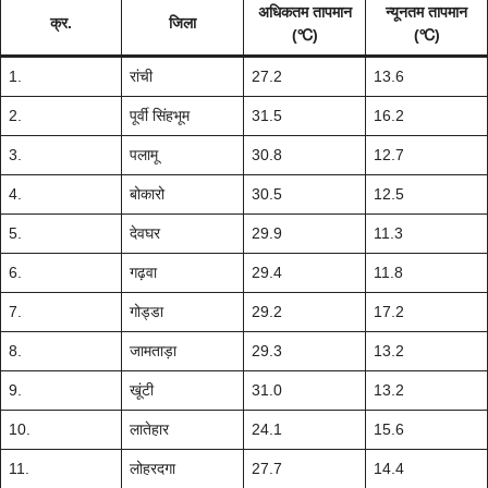
अधिकतम तापमान
न्यूनतम तापमान
क्र.
जिला
(℃)
(℃)
1.
रांची
27.2
13.6
2.
पूर्वी सिंहभूम
31.5
16.2
3.
पलामू
30.8
12.7
4.
बोकारो
30.5
12.5
5.
देवघर
29.9
11.3
6.
गढ़वा
29.4
11.8
7.
गोड्डा
29.2
17.2
8.
जामताड़ा
29.3
13.2
9.
खूंटी
31.0
13.2
10.
लातेहार
24.1
15.6
11.
लोहरदगा
27.7
14.4