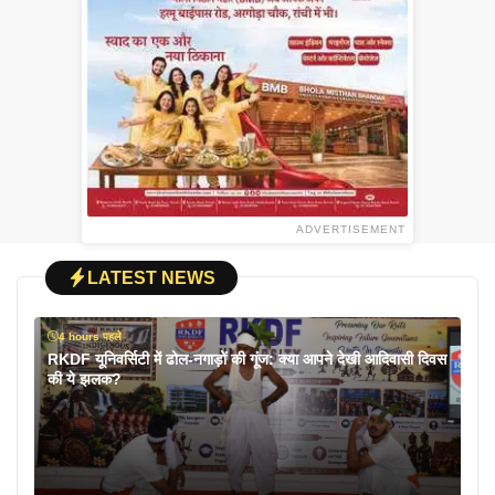
ADVERTISEMENT
LATEST NEWS
4 hours पहले
RKDF यूनिवर्सिटी में ढोल-नगाड़ों की गूंज: क्या आपने देखी आदिवासी दिवस
की ये झलक?