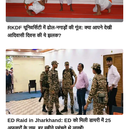
RKDF यूनिवर्सिटी में ढोल-नगाड़ों की गूंज: क्या आपने देखी
आदिवासी दिवस की ये झलक?
ED Raid in Jharkhand: ED को मिली डायरी में 25
अफसरों के नाम, हर महीने पहुंचते थे लाखों!