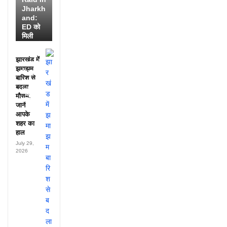
Jharkh
and:
ED को
मिली
डायरी में
25
झारखंड में
अफसरों
झमाझम
के नाम,
बारिश से
हर महीने
बदला
पहुंचते थे
मौसम,
लाखों!
जानें
आपके
शहर का
हाल
July 29,
2026