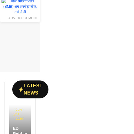
ADVERTISEMENT
LATEST
NEWS
July
31,
2026
ED
Raid in