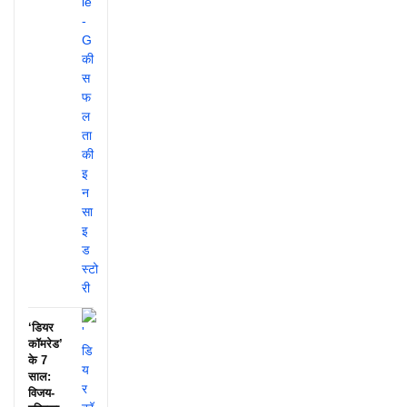
‘डियर
कॉमरेड’
के 7
साल:
विजय-