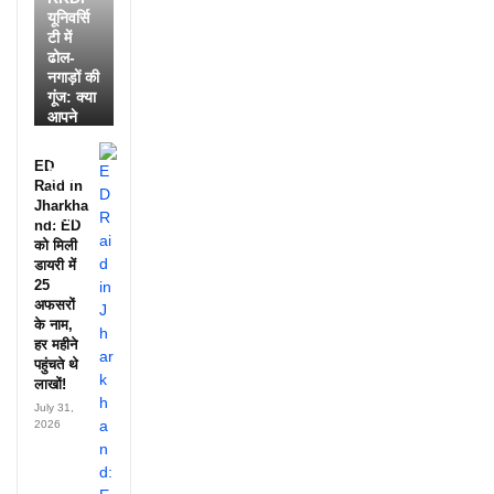
यूनिवर्सि
टी में
ढोल-
नगाड़ों की
गूंज: क्या
आपने
देखी
आदिवासी
ED
दिवस की
Raid in
ये
Jharkha
झलक?
nd: ED
को मिली
डायरी में
25
अफसरों
के नाम,
हर महीने
पहुंचते थे
लाखों!
July 31,
2026