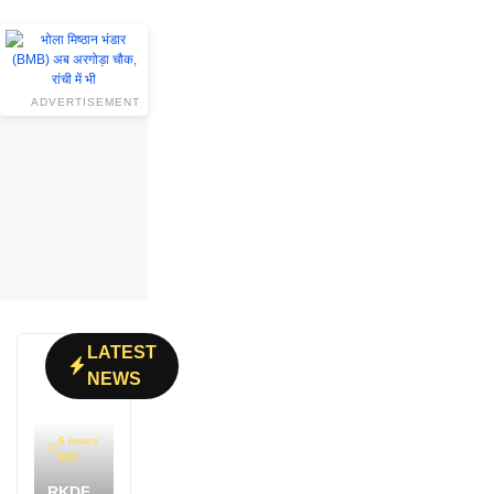
ADVERTISEMENT
LATEST
NEWS
6 hours
पहले
RKDF