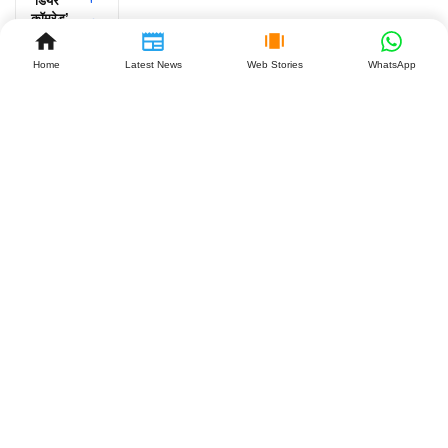
‘डियर
कॉमरेड’
के 7
साल:
Home
Latest News
Web Stories
WhatsApp
विजय-
रश्मिका
की लव
स्टोरी क्यों
है खास?
July 27,
2026