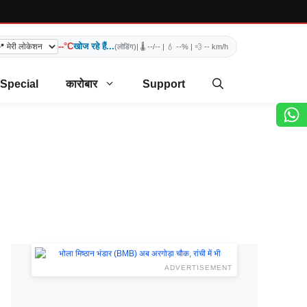
--°C
खोज रहे हैं...
(लोडिंग)
| 🌡️
--/--
| 💧
--%
| 💨
-- km/h
 Special
कारोबार
Support
ADVERTISEMENT