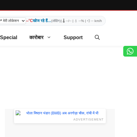
--°C
खोज रहे हैं...
(लोडिंग)
| 🌡️
--/--
| 💧
--%
| 💨
-- km/h
 Special
कारोबार
Support
ADVERTISEMENT