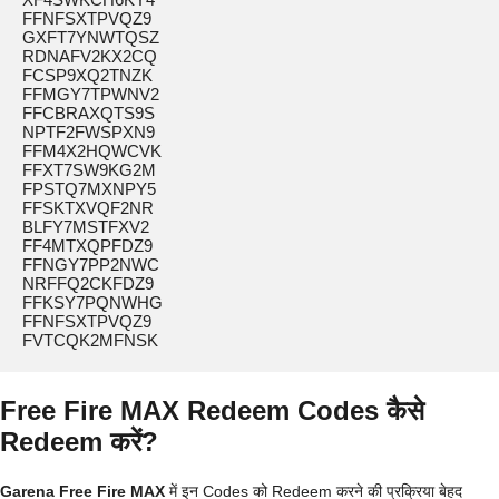
FFNFSXTPVQZ9

GXFT7YNWTQSZ

RDNAFV2KX2CQ

FCSP9XQ2TNZK

FFMGY7TPWNV2

FFCBRAXQTS9S

NPTF2FWSPXN9

FFM4X2HQWCVK

FFXT7SW9KG2M

FPSTQ7MXNPY5

FFSKTXVQF2NR

BLFY7MSTFXV2

FF4MTXQPFDZ9

FFNGY7PP2NWC

NRFFQ2CKFDZ9

FFKSY7PQNWHG

FFNFSXTPVQZ9

FVTCQK2MFNSK
Free Fire MAX Redeem Codes कैसे
Redeem करें?
Garena Free Fire MAX
में इन Codes को Redeem करने की प्रक्रिया बेहद